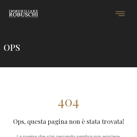
OPS
404
Ops, questa pagina non è stata trovata!
La pagina che stai cercando sembra non esistere.