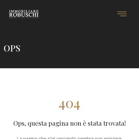
OPS
404
Ops, questa pagina non è stata trovata!
La pagina che stai cercando sembra non esistere.