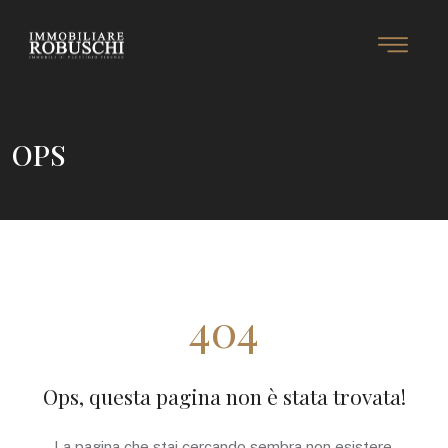
OPS
404
Ops, questa pagina non è stata trovata!
La pagina che stai cercando sembra non esistere.