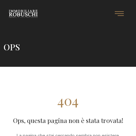
OPS
404
Ops, questa pagina non è stata trovata!
La pagina che stai cercando sembra non esistere.