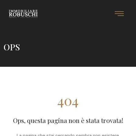
OPS
404
Ops, questa pagina non è stata trovata!
La pagina che stai cercando sembra non esistere.