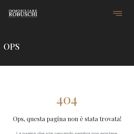
OPS
404
Ops, questa pagina non è stata trovata!
La pagina che stai cercando sembra non esistere.