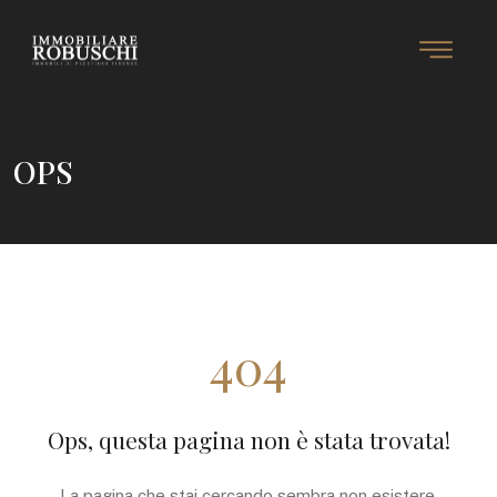
OPS
404
Ops, questa pagina non è stata trovata!
La pagina che stai cercando sembra non esistere.