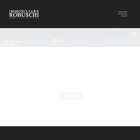
Firenze Real Estate
Immobiliare Robuschi
Vivi la Campagna Toscana: scopri il fascino senza tempo delle coloniche e
dei casali tra i colli fiorentini. Inizia oggi il tuo viaggio tra storia e
natura.
Guarda le proprietà