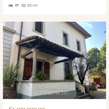
1
1
80 mt
€2.400.000,00